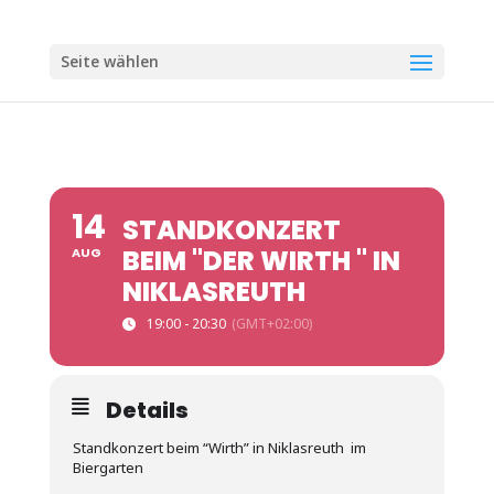
Seite wählen
14
STANDKONZERT
BEIM "DER WIRTH " IN
AUG
NIKLASREUTH
19:00 - 20:30
(GMT+02:00)
Details
Standkonzert beim “Wirth” in Niklasreuth im
Biergarten